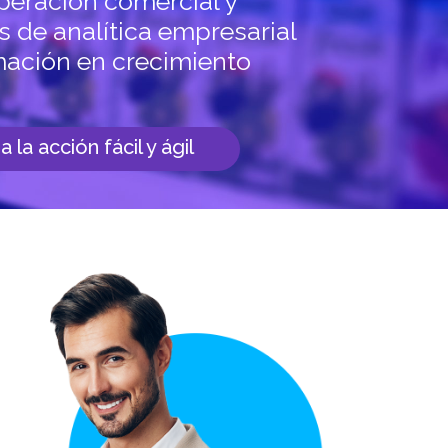
operación comercial y
s de analítica empresarial
mación en crecimiento
 la acción fácil y ágil