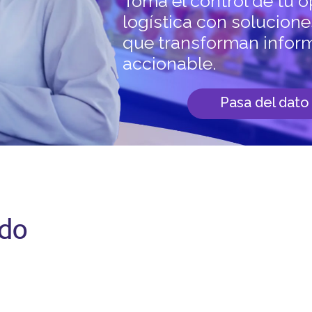
Toma el control de tu 
logística con solucione
que transforman infor
accionable.
Pasa del dato a
do