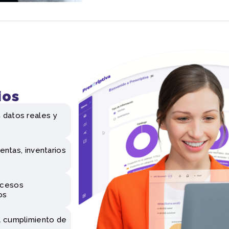
ios
 datos reales y
ventas, inventarios
ocesos
os
l cumplimiento de